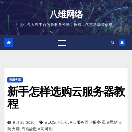
跳
至
八维网络
内
容
提供各大云平台的云服务资讯，教程，优惠活动等信息
云服务器
新手怎样选购云服务器教
程
#ECS
#上云
#云服务器
#服务器
#网站
#
6 月 25, 2020
,
,
,
,
,
防火墙
#阿里云
#高可用
,
,