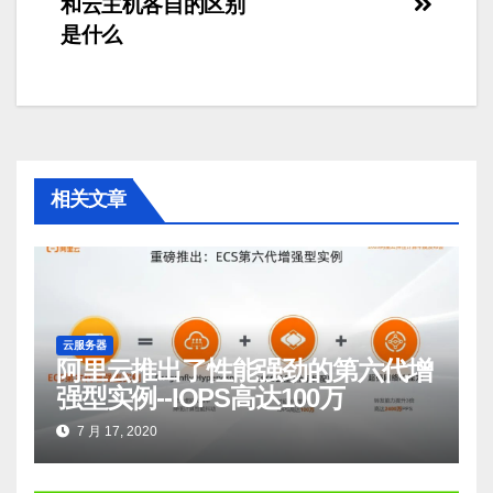
和云主机各自的区别
章
是什么
导
航
相关文章
云服务器
阿里云推出了性能强劲的第六代增
强型实例--IOPS高达100万
7 月 17, 2020