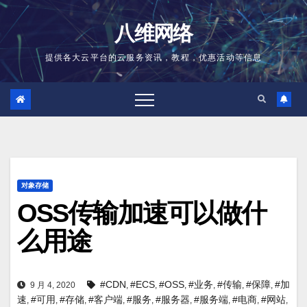
跳
至
八维网络
内
容
提供各大云平台的云服务资讯，教程，优惠活动等信息
对象存储
OSS传输加速可以做什
么用途
#CDN
#ECS
#OSS
#业务
#传输
#保障
#加
9 月 4, 2020
,
,
,
,
,
,
速
#可用
#存储
#客户端
#服务
#服务器
#服务端
#电商
#网站
,
,
,
,
,
,
,
,
,