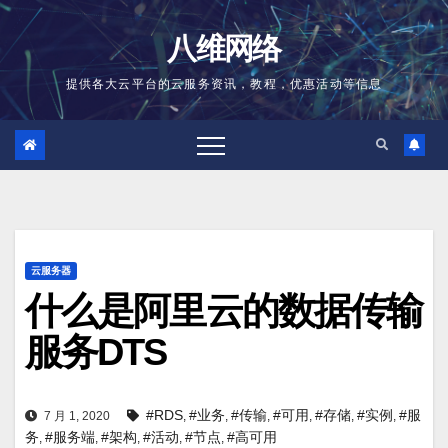
跳
至
八维网络
内
容
提供各大云平台的云服务资讯，教程，优惠活动等信息
云服务器
什么是阿里云的数据传输
服务DTS
#RDS
#业务
#传输
#可用
#存储
#实例
#服
7 月 1, 2020
,
,
,
,
,
,
务
#服务端
#架构
#活动
#节点
#高可用
,
,
,
,
,